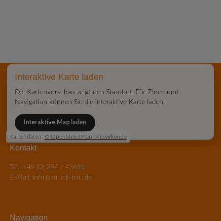
Interaktive Karte laden
Adresse
Die Kartenvorschau zeigt den Standort. Für Zoom und
Navigation können Sie die interaktive Karte laden.
F.-W. Struck Baugesellschaft mbH & Co. KG
Elsa-Brändström-Straße 35
Interaktive Map laden
44795 Bochum
Kartendaten:
© OpenStreetMap-Mitwirkende
Kontakt
Tel.:
+49 (0) 234 / 43691
E-Mail:
info@struck-bau.de
Navigation