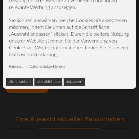
Leistung unserer Website zu verbessern und Ihnen
Nachricht
relevante Werbung anzuzeigen.
Sie können auswählen, welche Cookies Sie akzeptieren
möchten, indem Sie unten auf die Schaltfläche
„Auswahl anpassen“ klicken. Durch die weitere Nutzung
unserer Website stimmen Sie der Verwendung von
Ich erkläre mich mit der Datenschutzerklärung einverstanden.
Cookies zu. Weitere Informationen finden Sie in unserer
Datenschutzerklärung.
Impressum
|
Datenschutzerklärung
Was ist die Summe aus 9 und 4?
alle erlauben
alle ablehnen
anpassen
Absenden
Eine Auswahl aktueller Bauvorhaben