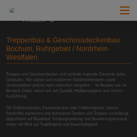
Treppen- &
Geschossdeckenbau
Treppenbau & Geschossdeckenbau
Bochum, Ruhrgebiet / Nordrhein-
Westfalen
Treppen und Geschossdecken sind zentrale tragende Elemente jedes
Gebäudes. Wir planen und realisieren Stahlbetontreppen sowie
Deckenplatten präzise nach statischen Vorgaben – im Neubau wie im
Bestand. Dabei setzen wir auf Qualität, Maßgenauigkeit und sichere
Ausführung.
Ob Ortbetondecken, Elementdecken oder Halbfertigteile: Unsere
Fachkräfte montieren und betonieren Decken und Treppen zuverlässig,
abgestimmt auf Bauablauf, Schalungsplanung und Bewehrungskonzept –
immer mit Blick auf Tragfähigkeit und Dauerhaftigkeit.