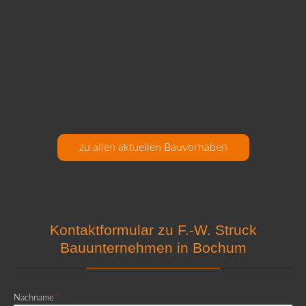
zu allen aktuellen Bauvorhaben
Kontaktformular zu F.-W. Struck
Bauunternehmen in Bochum
Pflichtfeld
Nachname
*