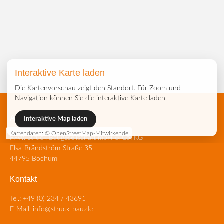
Interaktive Karte laden
Die Kartenvorschau zeigt den Standort. Für Zoom und
Navigation können Sie die interaktive Karte laden.
Adresse
Interaktive Map laden
Kartendaten:
© OpenStreetMap-Mitwirkende
F.-W. Struck Baugesellschaft mbH & Co. KG
Elsa-Brändström-Straße 35
44795 Bochum
Kontakt
Tel.:
+49 (0) 234 / 43691
E-Mail:
info@struck-bau.de