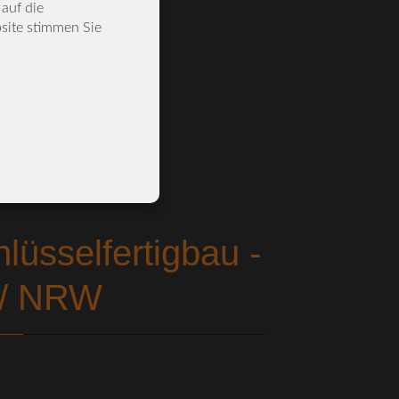
auf die
site stimmen Sie
üsselfertigbau -
 / NRW