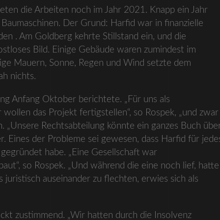
teten die Arbeiten noch im Jahr 2021. Knapp ein Jahr
 Baumaschinen. Der Grund: Harfid war in finanzielle
en . Am Goldberg kehrte Stillstand ein, und die
rostloses Bild. Einige Gebäude waren zumindest im
inige Mauern, Sonne, Regen und Wind setzte dem
ah nichts.
ung Anfang Oktober berichtete. „Für uns als
ollen das Projekt fertigstellen“, so Rospek, „und zwar
ch. „Unsere Rechtsabteilung könnte ein ganzes Buch übe
r. Eines der Probleme sei gewesen, dass Harfid für jede
 gegründet habe. „Eine Gesellschaft war
ut“, so Rospek. „Und während die eine noch lief, hatte
juristisch auseinander zu flechten, erwies sich als
nickt zustimmend. „Wir hatten durch die Insolvenz