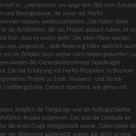
ichtet er, „und konnten uns lange kein Bild vom Zustand
 und Bauingenieure, die zuvor mit Harfid
winnen müssen, weiterzuarbeiten. „Die haben dabei
Für die Architekten, die das Projekt geplant haben, ist es
nd froh, dass es weiter geht.“ Die alten Pläne werden
u eins umgesetzt. „Jede Änderung hätte natürlich auch
 uns im Zeitplan noch weiter nach hinten geworfen“, s
ssen werden Als Generalunternehmer beauftragte
k. Die hat Erfahrung mit Harfid-Projekten: In Bochum
 begonnenes Projekt zu Ende. Vivawest- und Struck-
er Goldbergstraße: Danach stand fest, wie genau mit
sen, lediglich die Tiefgarage und die Aufzugschächte
häftsführer Kruska zusammen. Das sind die Gebäude im
r die erste Etage fertiggestellt wurde. Dabei spiele di
ge der Witterung ausgesetzt waren, gar nicht so eine