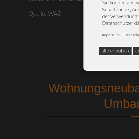
Sie können auswä
Schaltfläche „Au
Quelle:
WAZ
der Verwendung v
Datenschutzerkl
Impressum
|
Datenschu
alle erlauben
a
Wohnungsneubau 
Umbau