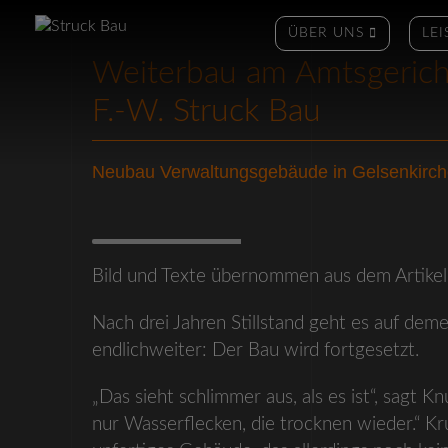
Navigation
ÜBER UNS
LE
überspringen
Weiterbau am Amtsgerich
F.-W. Struck Bau
Neubau Verwaltungsgebäude in Gelsenkirch
Bild- & Textquelle: WAZ
Bild und Texte übernommen aus dem Artike
Nach drei Jahren Stillstand geht es auf de
endlichweiter: Der Bau wird fortgesetzt.
„Das sieht schlimmer aus, als es ist“, sagt 
nur Wasserflecken, die trocknen wieder.“ Kru