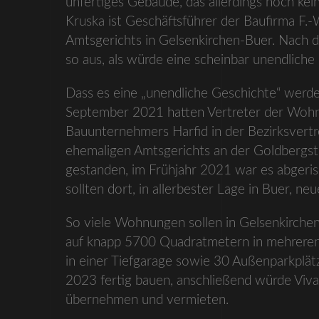
unfertiges Gebäude, das allerdings noch kei
Kruska ist Geschäftsführer der Baufirma F.
Amtsgerichts in Gelsenkirchen-Buer. Nach dr
so aus, als würde eine scheinbar unendlich
Dass es eine „unendliche Geschichte“ werde
September 2021 hatten Vertreter der Wohn
Bauunternehmers Harfid in der Bezirksvertr
ehemaligen Amtsgerichts an der Goldbergstr
gestanden, im Frühjahr 2021 war es abge
sollten dort, in allerbester Lage in Buer, 
So viele Wohnungen sollen in Gelsenkirch
auf knapp 5700 Quadratmetern in mehreren 
in einer Tiefgarage sowie 30 Außenparkplätze
2023 fertig bauen, anschließend würde Viva
übernehmen und vermieten.