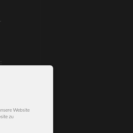
r
:
r
unsere Website
site zu