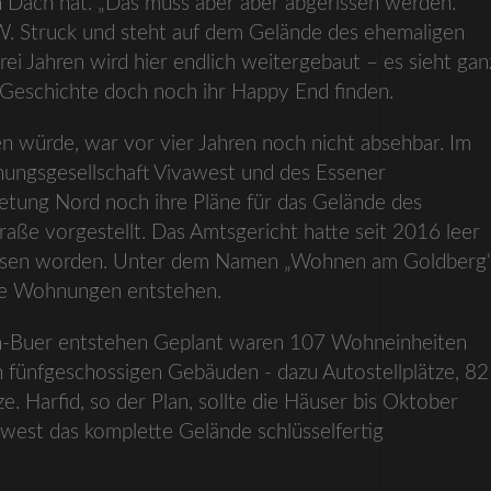
n Dach hat. „Das muss aber aber abgerissen werden.“
-W. Struck und steht auf dem Gelände des ehemaligen
ei Jahren wird hier endlich weitergebaut – es sieht gan
e Geschichte doch noch ihr Happy End finden.
n würde, war vor vier Jahren noch nicht absehbar. Im
ungsgesellschaft Vivawest und des Essener
etung Nord noch ihre Pläne für das Gelände des
aße vorgestellt. Das Amtsgericht hatte seit 2016 leer
rissen worden. Unter dem Namen „Wohnen am Goldberg
neue Wohnungen entstehen.
en-Buer entstehen Geplant waren 107 Wohneinheiten
fünfgeschossigen Gebäuden - dazu Autostellplätze, 82
. Harfid, so der Plan, sollte die Häuser bis Oktober
west das komplette Gelände schlüsselfertig