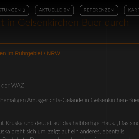
ISTUNGEN
AKTUELLE BV
REFERENZEN
KAR
t in Gelsenkirchen Buer durch
en im Ruhrgebiet / NRW
l der
WAZ
mehemaligen Amtsgerichts-Gelände in Gelsenkirchen-Bue
Knut Kruska und deutet auf das halbfertige Haus. „Das sin
ska dreht sich um, zeigt auf ein anderes, ebenfalls