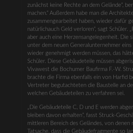
zunächst keine Rechte an dem Gelände“, ber
machen.“ Außerdem habe man die Architekten
zusammengearbeitet haben, wieder dafür ge
natürlichauch Geld verloren“, sagt Schüler. „
aber auch eine Herzensangelegenheit. Die si
unter dem neuen Generalunternehmer eins z
wieder genehmigt werden müssen, das hätte
Schüler. Diese Gebäudeteile müssen abgeri
Vivawest die Bochumer Baufirma F.-W. Struc
brachte die Firma ebenfalls ein von Harfid
Vertreter begutachteten die Baustelle an d
welchen Gebäudeteilen zu verfahren sei.
„Die Gebäudeteile C, D und E werden abgeris
bleiben davon erhalten“, fasst Struck-Gesc
mittleren Bereich des Geländes, von denen nu
Tatsache, dass die Gebäudefragmente so lan