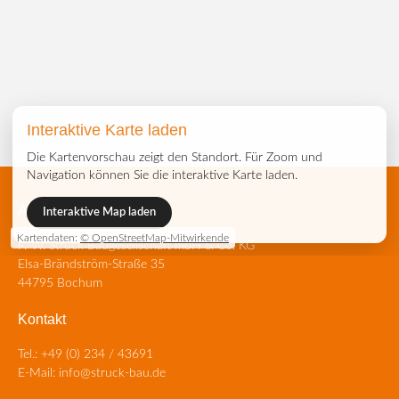
Interaktive Karte laden
Die Kartenvorschau zeigt den Standort. Für Zoom und
Navigation können Sie die interaktive Karte laden.
Adresse
Interaktive Map laden
Kartendaten:
© OpenStreetMap-Mitwirkende
F.-W. Struck Baugesellschaft mbH & Co. KG
Elsa-Brändström-Straße 35
44795 Bochum
Kontakt
Tel.:
+49 (0) 234 / 43691
E-Mail:
info@struck-bau.de