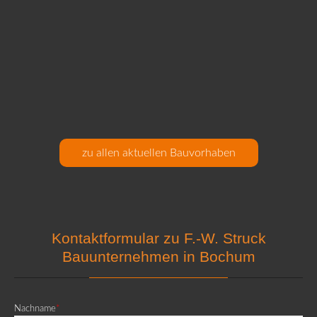
zu allen aktuellen Bauvorhaben
Kontaktformular zu F.-W. Struck
Bauunternehmen in Bochum
Pflichtfeld
Nachname
*